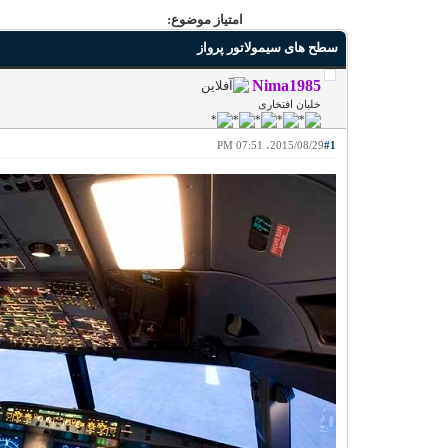
امتیاز موضوع:
سطح های سیمولاتور پرواز
Nima1985
خلبان افتخاری
2015/08/29، 07:51 PM
#1