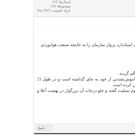
ارسال‌ها: 123
موضوع‌ها: 116
تاریخ عضویت: Sep 2015
ستاندارد پرواز سازمان را به جامعه صنعت هوانوردي
م گرديد.
وي به عنوان خدمتگزار صنعت حمل و نقل هوايي، منشأ خدمات ارزشمند و خالصانه بوده و با روحيه‌ي تلاشگر خود، يادهاي گرامي و فراموش‌نشدني از خود به جاي گذاشته است و در طول 21
ش كرده است.
م تسليت گفته و علو درجات آن بزرگوار در بهشت أعلا و
پاسخ