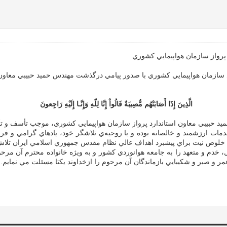
 پرواز سازمان هواپيمايي كشوري
سازمان هواپيمايي كشوري با صدور پيامي درگذشت مهندس حميد حبيبي معاون ا
الَّذِينَ إِذَا أَصَابَتْهُم مُّصِيبَةٌ قَالُواْ إِنَّا لِلّهِ وَإِنَّـا إِلَيْهِ رَاجِعونَ
د حبيبي معاون استاندارد پرواز سازمان هواپيمايي كشوري، موجب تأسف و تأل
ا خلوص نيت براي پيشبرد اهداف عالي نظام مقدس جمهوري اسلامي ايران تلا
خدم و متعهد را به جامعه هوانوردي كشور و به ويژه خانواده محترم آن مرحو
 و صبر و شكيبايي بازماندگان آن مرحوم را ازخداوند يكتا مسئلت مي نمايم.