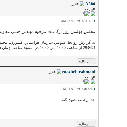
A380
کاربر جدید
2015/11/17، 03:44 AM
#3
مجلس چهلمين روز درگذشت مرحوم مهندس حبيبي معاونت محت
به گزارش روابط عمومي سازمان هواپيمايي كشوري، مجلس
29/8/94 از ساعت 13:30 الي 15:30 در مسجد صاحب زمان (عج) واقع در بلوار معلم، بعد از ميدان معلم منعقد مي گردد
ارسال‌ها
roozbeh.rahmani
کاربر جدید
2017/01/04، 04:50 PM
#4
خدا رحمت شون کنه!
ارسال‌ها