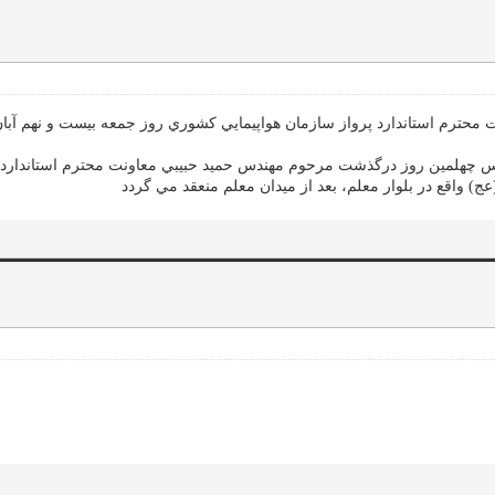
رم استاندارد پرواز سازمان هواپيمايي كشوري روز جمعه بيست و نهم آبان 
 چهلمين روز درگذشت مرحوم مهندس حميد حبيبي معاونت محترم استاندارد پ