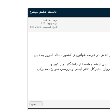
حالت‌های نمایش موضوع
ارسال‌ها: 123
موضوع‌ها: 116
تاریخ عضویت: Sep 2015
وابط عمومي سازمان هواپيمايي كشوري، مهندس حميد حبيبي معاون استاندارد پرواز سازمان هواپيمايي كشوري پس از 21سال تلاش در عرصه هوانوردي كشور بامداد امروز به دليل
 كارشناسي ارشد هوافضا از دانشگاه امير كبير و
له معاونت استاندارد پرواز، مديركل دفتر ايمني و بررسي سوانح، مديركل
پاسخ