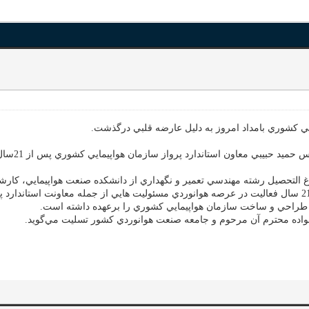
ايي كشوري بامداد امروز به دليل عارضه قلبي درگذشت.
به گزارش ر
به دنيا آمد. وي فارغ التحصيل رشته مهندسي تعمير و نگهداري از دانشكده صنعت هواپيمايي،
استاد دانشكده صنعت هواپيمايي كشوري بوده است و طي 21 سال فعاليت در عرصه هوانوردي مسئوليت هايي از جم
تر طراحي و ساخت سازمان هواپيمايي كشوري را برعهده داشته است.
واده محترم آن مرحوم و جامعه صنعت هوانوردي كشور تسليت مي‌گويد.