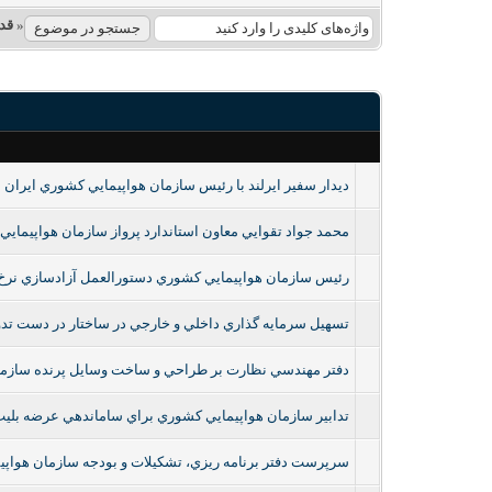
«
قد
ديدار سفير ايرلند با رئيس سازمان هواپيمايي كشوري ايران
محمد جواد تقوايي معاون استاندارد پرواز سازمان هواپيماي
رئيس سازمان هواپيمايي كشوري دستورالعمل آزادسازي نرخ بلي
تسهيل سرمايه گذاري داخلي و خارجي در ساختار در دست تد
دفتر مهندسي نظارت بر طراحي و ساخت وسايل پرنده سازمان
تدابير سازمان هواپيمايي كشوري براي ساماندهي عرضه بليت پ
سرپرست دفتر برنامه ريزي، تشكيلات و بودجه سازمان هوا