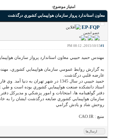
امتیاز موضوع:
معاون استاندارد پرواز سازمان هواپيمايي كشوري درگذشت
EP-FQP
عضو انجمن
2015/10/15، 08:12 PM
#1
مهندس حميد حبيبي معاون استاندارد پرواز سازمان هواپيم
عارضه قلبي درگذشت.
حميد حبيبي در سال 1345 در شهر تهران 
دفتر گواهينامه ها، امتحانات و امور پزشكي و مديركل دف
سازمان هواپيمايي كشوري ضايعه درگذشت ايشان را به خان
روحش شاد و يادش گرامي
منبع : CAO.IR
ارسال‌ها