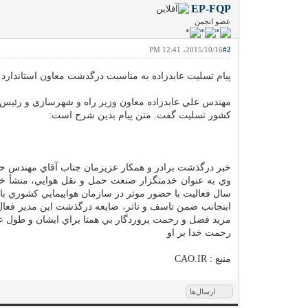
EP-FQP
عضو انجمن
2015/10/16، 12:41 PM
#2
پيام تسليت عابدزاده به مناسبت درگذشت معاون استاندارد
مهندس علي عابدزاده معاون وزير راه و شهرسازي و رئيس 
كشور تسليت گفت. متن پيام بدين شرح است:
خبر درگذشت برادر و همكار عزيزمان جناب آقاي مهندس حمي
سال فعاليت با حضور موثر در سازمان هواپيمايي كشوري ب
اينجانب ضمن تاسف و تاثر، ضايعه درگذشت اين مدير فعال، 
مزيد فضل و رحمت پروردگار بي همتا براي ايشان و طول عمر
رحمت خدا بر او
منبع : CAO.IR
ارسال‌ها