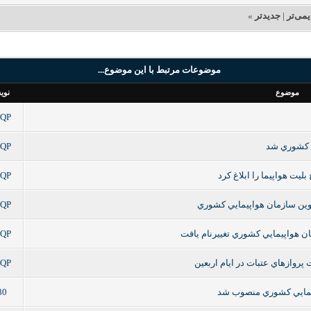
یمی‌تر
|
جدیدتر
»
موضوعات مرتبط با این موضوع...
موضوع
نوی
FQP
ي كشوري شد
FQP
ت هواپيما را ابلاغ کرد
FQP
وين سازمان هواپيمايي كشوري
FQP
 هواپيمايي كشوري تغييرنام يافت
FQP
رو‌ازهاي عتبات در ايام اربعين
FQP
پيمايي كشوري منصوب شد
80