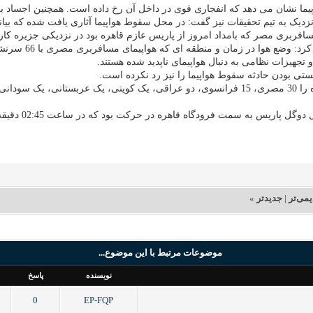
پیما نشان می دهد که انفجاری قوی در داخل آن رخ داده است. همچنین اجساد بر
نزدیک به تیم تحقیقات نیز گفت: در محل سقوط هواپیما آثاری یافت شده که بیا
مسافربری مصر که بامداد امروز از پاریس عازم قاهره بود در نزدیکی جزیره ک
زمان و منطقه ای که هواپیمای مسافربری مصری با 66 سرنشین در آن سقوط کرد، بد نبوده است.
تجهیزات نظامی به دنبال هواپیمای ناپدید شده هستند.
تی بودن حادثه سقوط هواپیما را نیز رد نکرده است.
شرکت هواپیمایی مصر ملیت مسافران هواپیمای ناپدید شده را 30 مصری، 15 فرانسوی، دو عراقی، یک
یمی‌تر
|
جدیدتر
»
موضوعات مرتبط با این موضوع...
نویسنده
پاسخ
0
EP-FQP