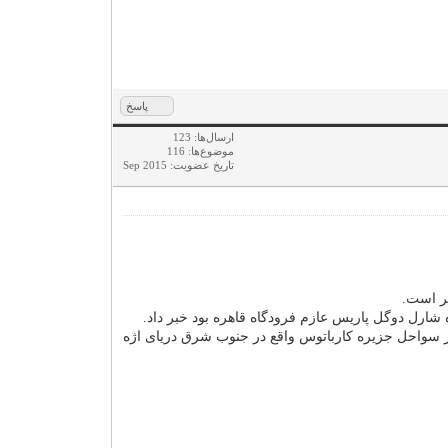
پاسخ
ارسال‌ها: 123
موضوع‌ها: 116
تاریخ عضویت: Sep 2015
ر است.
شارل دوگل پاریس عازم فرودگاه قاهره بود خبر داد.
هواپیمای مصری که بامداد امروز (پنجشنبه) با 66 سرنشین مفقود شده بود، در سواحل جزیره کارباتوس واقع در جنوب شرق دریای اژه