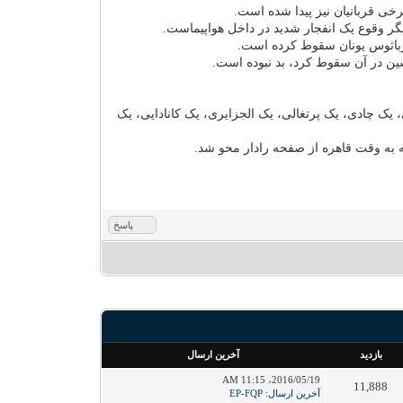
خی قربانیان نیز پیدا شده است.
نگر وقوع یک انفجار شدید در داخل هواپیماست.
ارباثوس یونان سقوط کرده است.
 کویتی، یک عربستانی، یک سودانی، یک چادی، یک پرتغالی، یک الجزایری، یک کانادایی، یک
پاسخ
بازدید
آخرین ارسال
2016/05/19، 11:15 AM
11,888
آخرین ارسال
:
EP-FQP