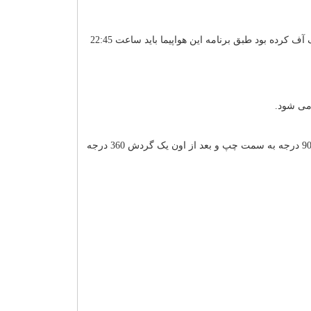
هواپیما یک ایرباس A320 بود که از فرودگاه Charles de Gaulle پاریس-فرانسه در روز 18 می سال 2016 در ساعت 23:21 به وقت محلی تیک آف کرده بود طبق برنامه این هواپیما باید ساعت 22:45
مقامات نظامی یونان هم قبل از آن گزارش داده بودند رادار آن ها نشان داده که قبل از محو شدن هواپیما از صفحه رادار یک گردش سریع 90 درجه به سمت چپ و بعد از اون یک گردش 360 درجه