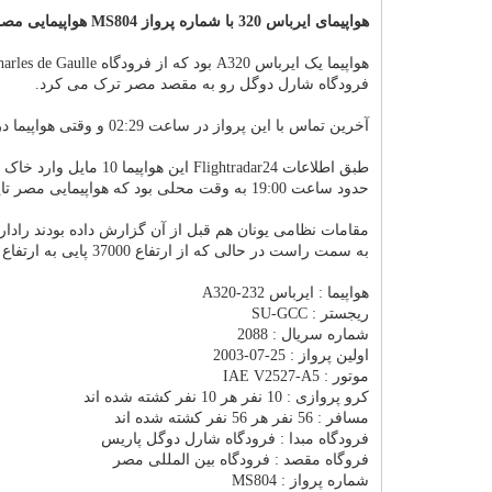
هواپیمای ایرباس 320 با شماره پرواز MS804 هواپیمایی مصر در دریای مدیترانه حدودا 200 کیلومتری شمال مصر سقوط کرد.
فرودگاه شارل دوگل رو به مقصد مصر ترک می کرد.
آخرین تماس با این پرواز در ساعت 02:29 و وقتی هواپیما در ارتفاع 37000 پایی از سطح دریاهای آزاد بوده گرفته شده است.
طبق اطلاعات Flightradar24 این هواپیما 10 مایل وارد خاک و فضای کشور مصر از طریق نقطه ورودی KUMBI شده بود که تماسش قطع می شود.
حدود ساعت 19:00 به وقت محلی بود که هواپیمایی مصر تایید کرد قطعاتی از بدنه هواپیما در دریا مدیترانه پیدا شده است.
به سمت راست در حالی که از ارتفاع 37000 پایی به ارتفاع 15000 پایی کاهش ارتفاع می داده داشته است.
هواپیما : ایرباس A320-232
ریجستر : SU-GCC
شماره سریال : 2088
اولین پرواز : 25-07-2003
موتور : IAE V2527-A5
کرو پروازی : 10 نفر هر 10 نفر کشته شده اند
مسافر : 56 نفر هر 56 نفر کشته شده اند
فرودگاه مبدا : فرودگاه شارل دوگل پاریس
فروگاه مقصد : فرودگاه بین المللی مصر
شماره پرواز : MS804