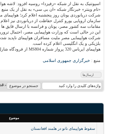
اسپوتنیک به نقل از شبکه «زفیزدا» روسیه افزود: لاشه هوا
«تام وینتر» خبرنگار شبکه «ان بی سی» به نقل از یک منبع 
شرکت دریانوردی یونان روز پنجشنبه اعلام کرد؛ هواپیمای 
سازمان اروپایی یورو کنترل حفاظت از دریانوردی نیز اعلام کرد: وضع هوا در 
مقامات سه کشور مصر، یونان و فرانسه با ارسال قایق ها و 
این در حالی است که وزارت هواپیمایی مصر، احتمال تروریس
بلژیکی و یک انگلیسی اعلام کرده است.
هواپیمای ایرباس 320 پرواز شماره MS804 از فرودگاه شارل دوگل پاریس به سمت فرودگاه قاهره در حرکت بود که در ساعت 02:45 دقیقه به وقت قاهره از صفحه رادار محو شد.
منبع :
خبرگزاری جمهوری اسلامی
ارسال‌ها
«
قد
موضوع
سقوط هواپیمای ناتو در هلمند افغانستان