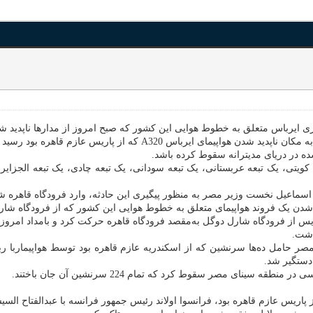
ایرباس متعلق به خطوط هوایی این کشور که صبح امروز از مدارها ناپدید شد
 ایرباس A320 که از پاریس عازم قاهره بود رسید اند.
ده در دریای مدیترانه سقوط کرده باشد.
نسوی، 2 تبعه عراقی، یک تبعه کویتی، یک تبعه عربستانی، یک تبعه سودانی، یک تبعه چادی، یک تب
ماعیل نخست وزیر مصر به منظور پیگیری این حادثه، وارد فرودگاه قاهره شد 
د شدن یک فروند هواپیمای متعلق به خطوط هوایی این کشور که از فرودگاه شارل
صر حامل ده‌ها سرنشین که از اسکندریه عازم قاهره بود توسط هواپیماربا 
 دستگیر شد.
ینای مصر سقوط کرد که تمام 224 سرنشین آن جان باختند.
اریس عازم قاهره بود، فرانسوا اولاند رئیس جمهور فرانسه با عبدالفتاح السی