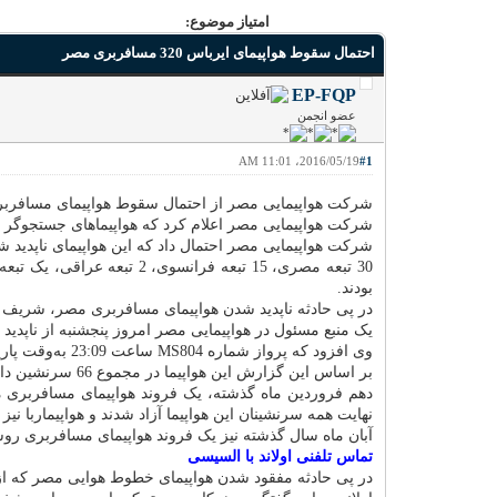
امتیاز موضوع:
احتمال سقوط هواپیمای ایرباس 320 مسافربری مصر
EP-FQP
عضو انجمن
2016/05/19، 11:01 AM
#1
شرکت هواپیمایی مصر از احتمال سقوط هواپیمای مسافربری 
شرکت هواپیمایی مصر اعلام کرد که هواپیماهای جستجوگر به مکان ناپدید شدن هواپیمای
شرکت هواپیمایی مصر احتمال داد که این هواپیمای ناپدید ش
30 تبعه مصری، 15 تبعه فرا
بودند.
در پی حادثه ناپدید شدن هواپیمای مسافربری مصر، شریف اس
یک منبع مسئول در هواپیمایی مصر امروز پنجشنبه از ناپدی
وی افزود که پرواز شماره MS804 ساعت 23:09 به‌وقت پاریس از فرودگاه شارل دوگل به‌مقصد فرودگاه قاهره حرکت کرد و بامداد امروز از صفحه مدارها خارج و ناپدید شد.
بر اساس این گزارش این هواپیما در مجموع 66 سرنشین داشت.
دهم فروردین ماه گذشته، یک فروند هواپیمای مسافربری م
نهایت همه سرنشینان این هواپیما آزاد شدند و هواپیماربا نیز
آبان ماه سال گذشته نیز یک فروند هواپیمای مسافربری روسی در منطقه س
تماس تلفنی اولاند با السیسی
در پی حادثه مفقود شدن هواپیمای خطوط هوایی مصر که از پ